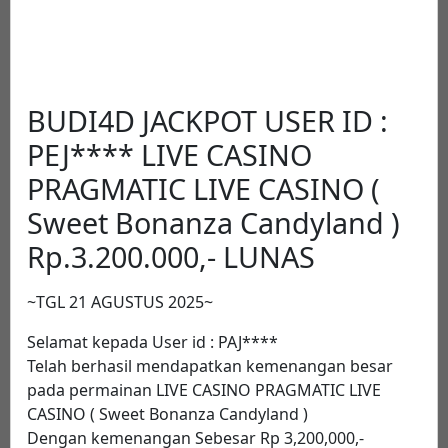
BUDI4D JACKPOT USER ID :
PEJ**** LIVE CASINO
PRAGMATIC LIVE CASINO (
Sweet Bonanza Candyland )
Rp.3.200.000,- LUNAS
~TGL 21 AGUSTUS 2025~
Selamat kepada User id : PAJ****
Telah berhasil mendapatkan kemenangan besar
pada permainan LIVE CASINO PRAGMATIC LIVE
CASINO ( Sweet Bonanza Candyland )
Dengan kemenangan Sebesar Rp 3,200,000,-