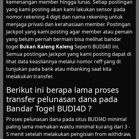
kemenangan member hingga lunas. Setiap postingan
yang kami posting akan kami lakukan sensor pada
nomor rekening 4 digit dan nama rekening untuk
menjaga privasi dan kerahasiaan member. Postingan
Jackpot yang kami posting agar member atau pemain
yang belum pernah bermain bisa melihat bandar
togel
Bukan Kaleng Kaleng
Seperti BUDI4D ini,
Semua postingan jackpot yang kami posting dapat di
lihat data keasliannya melalui nomor reff yang di
tunjukan pada bank atau mbanking saat kita
melakukan transfer.
Berikut ini berapa lama proses
transfer pelunasan dana pada
Bandar Togel BUDI4D ?
Proses pelunasan dana pada situs BUDI4D minimal
paling lama memakan waktu minimal kurang dari 3 -
5 menit setelah melakukan pengisian from withdraw,