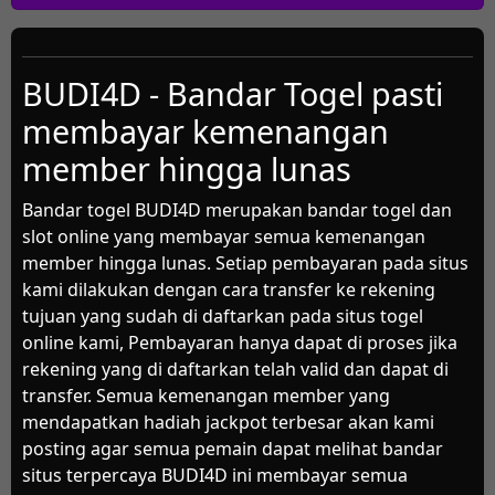
BUDI4D - Bandar Togel pasti
membayar kemenangan
member hingga lunas
Bandar togel BUDI4D merupakan bandar togel dan
slot online yang membayar semua kemenangan
member hingga lunas. Setiap pembayaran pada situs
kami dilakukan dengan cara transfer ke rekening
tujuan yang sudah di daftarkan pada situs togel
online kami, Pembayaran hanya dapat di proses jika
rekening yang di daftarkan telah valid dan dapat di
transfer. Semua kemenangan member yang
mendapatkan hadiah jackpot terbesar akan kami
posting agar semua pemain dapat melihat bandar
situs terpercaya BUDI4D ini membayar semua