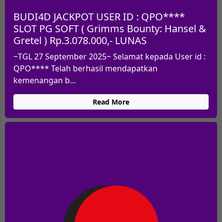
BUDI4D JACKPOT USER ID : QPO****
SLOT PG SOFT ( Grimms Bounty: Hansel &
Gretel ) Rp.3.078.000,- LUNAS
~TGL 27 September 2025~ Selamat kepada User id :
QPO**** Telah berhasil mendapatkan
kemenangan b...
Read More