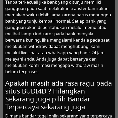
Tanpa terkecuali jika bank yang ditunju memiliki
gangguan pada saat melakukan transfer kami akan
memakan waktu lebih lama karena harus menunggu
bank yang tunju kembali normal. Setiap bank yang
gangguan akan di beritahukan melalui memo atau
melihat lampu indikator pada bank menyala
berwarna kuning. Jika mengalami kendala pada saat
melakukan withdraw dapat menghubungi kami
melalui live chat atau whatsapp yang hadir 24 jam
melayani anda, Anda juga dapat bertanya dan
melakukan konfrimasi mengapa withdraw masih
belum terproses.
Apakah masih ada rasa ragu pada
situs BUDI4D ? Hilangkan
Sekarang juga pilih Bandar
Terpercaya sekarang juga
Dimana bandar togel onlin sekarang yang terpercaya